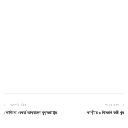
আগের খবর
পরের খবর
কোভিডে রেকর্ড আক্রান্ত যুক্তরাষ্ট্রে
কাশ্মীরে ৩ বিজেপি কর্মী খুন