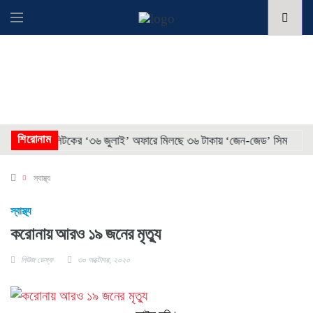
* *
শিরোনাম
* * 
টেলিটকের ‘৩৬ জুলাই’ অফারে মিলছে ৩৬ টাকায় ‘জেন-জেড’ সিম
স্বাস্থ্য
স্বাস্থ্য
করোনায় আরও ১৯ জনের মৃত্যু
নিউজ ডেস্ক
৩০ অক্টোবর, ২০২০