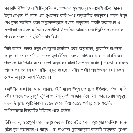
গ্রন্থটি বিশিষ্ট ইসলামি চিন্তাবিদ ড. মাওলানা মুহাম্মদুল্লাহ কাসেমি রচিত ‘দারুল
উলুম দেওবন্দ কী জামে ওয়া মুখতাসার তারিখ’-এর অনুমোদিত বঙ্গানুবাদ। দারুল উলুম
দেওবন্দের মজলিসে শুরার অনুমোদনক্রমে বাংলায় অনুবাদের কাজটি তত্ত্বাবধান ও
সম্পাদনা করেছেন জামিয়া হোসাইনিয়া ইসলামিয়া আরজাবাদের প্রিন্সিপাল লেখক ও
গবেষক মাওলানা বাহাউদ্দীন যাকারিয়া।
তিনি জানান, দারুল উলুম দেওবন্দের মজলিসে শুরার অনুমোদন, মুহতামিম মাওলানা
আবুল কাসেম নোমানি ও সদরুল মুদাররিসিন মাওলানা সাইয়েদ আরশাদ মাদানি এর
প্রত্যক্ষ নির্দেশনায় আমরা বাংলা অনুবাদের কাজটি সম্পন্ন করেছি। গ্রন্থটির শুরুতে
তাদের প্রশংসাবাক্য ও বাণীও যুক্ত হয়েছে। নবীন-প্রবীণ প্রতিভাবান বেশ কজন
লেখক অনুবাদে অংশ নিয়েছেন।
বাহাউদ্দীন যাকারিয়া আরও জানান, বইটি দারুল উলুম দেওবন্দের ইতিহাস, শিক্ষা, দর্শন,
রাষ্ট্র-সমাজে গুরুত্বপূর্ণ ভূমিকা ও বিশ্বব্যাপী অবদান নিয়ে বিশদ আলোচনায় সমৃদ্ধ।
দারুল উলুমের প্রতিষ্ঠাকাল ১৮৬৬ থেকে নিয়ে ২০১৯ পর্যন্ত দেড় শতাব্দীর
অধিককালের বিস্তারিত ইতিহাস এতে উঠেছে।
তিনি বলেন, ইতঃপূর্বে দারুল উলুম দেওবন্দ নিয়ে রচিত সকল গ্রন্থের সারনির্যাস ৮১৬
পৃষ্ঠার বৃহৎ কলেবরের এ গ্রন্থ। ড. মাওলানা মুহাম্মদুল্লাহ কাসেমি অত্যন্ত প্রাঞ্জল