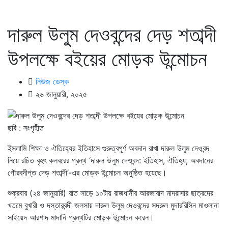
দারুল উলুম দেওবন্দের দেড় শতাব্দী
উপলক্ষে বইয়ের মোড়ক উন্মোচন
নিউজ ডেস্ক
২৬ জানুয়ারী, ২০২৫
ছবি : সংগৃহীত
ইসলামি শিক্ষা ও ঐতিহ্যের ইতিহাসে গুরুত্বপূর্ণ অবদান রাখা দারুল উলুম দেওবন্দ
নিয়ে রচিত বৃহৎ কলবরের গ্রন্থ ‘দারুল উলুম দেওবন্দ: ইতিহাস, ঐতিহ্য, অবদানের
গৌরবদীপ্ত দেড় শতাব্দী’-এর মোড়ক উন্মোচন অনুষ্ঠিত হয়েছে।
শুক্রবার (২৪ জানুয়ারি) রাত সাড়ে ১০টায় রাজধানীর আরজাবাদ মাদরাসার ছাত্রদের
খতমে বুখারী ও দস্তারবন্দী জলসায় দারুল উলুম দেওবন্দের সদরুল মুদাররিসিন মাওলানা
সাইয়েদ আরশাদ মাদানি গ্রন্থটির মোড়ক উন্মোচন করেন।