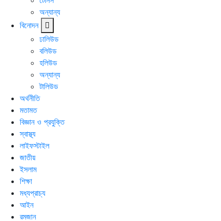
টেনিস
অন্যান্য
বিনোদন
ঢালিউড
বলিউড
হলিউড
অন্যান্য
টালিউড
অর্থনীতি
মতামত
বিজ্ঞান ও প্রযুক্তি
স্বাস্থ্য
লাইফস্টাইল
জাতীয়
ইসলাম
শিক্ষা
মধ্যপ্রাচ্য
আইন
রমজান