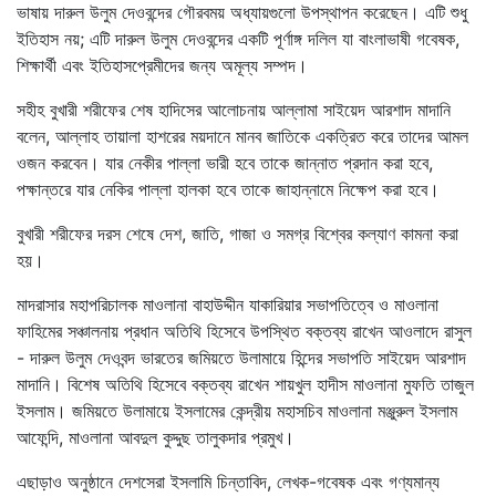
ভাষায় দারুল উলুম দেওবন্দের গৌরবময় অধ্যায়গুলো উপস্থাপন করেছেন। এটি শুধু
ইতিহাস নয়; এটি দারুল উলুম দেওবন্দের একটি পূর্ণাঙ্গ দলিল যা বাংলাভাষী গবেষক,
শিক্ষার্থী এবং ইতিহাসপ্রেমীদের জন্য অমূল্য সম্পদ।
সহীহ বুখারী শরীফের শেষ হাদিসের আলোচনায় আল্লামা সাইয়েদ আরশাদ মাদানি
বলেন, আল্লাহ তায়ালা হাশরের ময়দানে মানব জাতিকে একত্রিত করে তাদের আমল
ওজন করবেন। যার নেকীর পাল্লা ভারী হবে তাকে জান্নাত প্রদান করা হবে,
পক্ষান্তরে যার নেকির পাল্লা হালকা হবে তাকে জাহান্নামে নিক্ষেপ করা হবে।
বুখারী শরীফের দরস শেষে দেশ, জাতি, গাজা ও সমগ্র বিশ্বের কল্যাণ কামনা করা
হয়।
মাদরাসার মহাপরিচালক মাওলানা বাহাউদ্দীন যাকারিয়ার সভাপতিত্বে ও মাওলানা
ফাহিমের সঞ্চালনায় প্রধান অতিথি হিসেবে উপস্থিত বক্তব্য রাখেন আওলাদে রাসুল
- দারুল উলুম দেওবন্দ ভারতের জমিয়তে উলামায়ে হিন্দের সভাপতি সাইয়েদ আরশাদ
মাদানি। বিশেষ অতিথি হিসেবে বক্তব্য রাখেন শায়খুল হাদীস মাওলানা মুফতি তাজুল
ইসলাম। জমিয়তে উলামায়ে ইসলামের কেন্দ্রীয় মহাসচিব মাওলানা মঞ্জুরুল ইসলাম
আফেন্দি, মাওলানা আবদুল কুদ্দুছ তালুকদার প্রমুখ।
এছাড়াও অনুষ্ঠানে দেশসেরা ইসলামি চিন্তাবিদ, লেখক-গবেষক এবং গণ্যমান্য