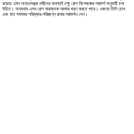
রয়েছে এমন অন্তঃসত্ত্বা নারীদের অবশ্যই চক্ষু রোগ বিশেষজ্ঞের পরামর্শ অনুযায়ী চলা
উচিত। অন্যথায় এসব রোগ মারাক্তক আকার ধারণ করতে পারে। এজন্য তিনি চোখ
এবং হাত সবসময় পরিষ্কার-পরিচ্ছন্ন রাখার পরামর্শও দেন।