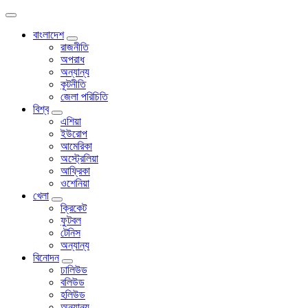
বাংলাদেশ
রাজনীতি
অপরাধ
অন্যান্য
কূটনীতি
জেলা পরিচিতি
বিশ্ব
এশিয়া
ইউরোপ
আমেরিকা
অস্ট্রেলিয়া
আফ্রিকা
ওশেনিয়া
খেলা
ক্রিকেট
ফুটবল
টেনিস
অন্যান্য
বিনোদন
ঢালিউড
বলিউড
হলিউড
অন্যান্য