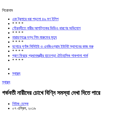
শিরোনাম
এক ট্রলারে ধরা পড়লো ৪৬ মণ ইলিশ
* * * *
গৌরনদীতে নারীর আপত্তিকর ভিডিও ধারণের অভিযোগ
* * * *
নারায়ণগঞ্জে দগ্ধ শিশু মারুফের মৃত্যু
* * * *
যশোরে পূর্ণাঙ্গ সিসিইউ ও এনজিওগ্রাম ইউনিট স্থাপনের কাজ শুরু
* * * *
প্রাণ ফিরছে প্রধানমন্ত্রীর হাতেগড়া ঐতিহাসিক শাকপালা পার্ক
* * * *
স্বাস্থ্য
স্বাস্থ্য
গর্ভবতী নারীদের চোখে বিণ্নি সমস্যা দেখা দিতে পারে
নিউজ ডেস্ক
০৭ এপ্রিল, ২০১৯