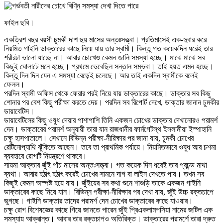
ফাইল ছবি।
একত্রিশ বছর বয়সী চুমকী দাশ ছয় মাসের অন্তঃসত্ত্বা। প্রতিমাসেই এক-দুবার করে
নিয়মিত গাইনি ডাক্তারের কাছে নিয়ে যায় তার স্বামী। কিন্তু গত কয়েকদিন ধরেই তার
শরীরটা ভালো যাচ্ছে না। আবার চোখেও কেমন জানি সমস্যা হচ্ছে। মাঝে মাঝে সব
কিছুই ঘোলাটে মনে হচ্ছে। প্রথমে ভেবেছিল সন্তান সম্ভবা। তাই হয়ত এমন হচ্ছে।
কিন্তু দিন দিন যেন এ সমস্যা বেড়েই চলেছে। আর তাই একদিন স্বামীকে বলেই
ফেলল।
পরদিন স্বামী অফিস থেকে ফেরার পরই নিয়ে যায় ডাক্তারের কাছে। ডাক্তার সব কিছু
শোনার পর বেশ কিছু পরীক্ষা করতে দেয়। পরদিন সব রিপোর্ট দেখে, ডাক্তার জানান চুমকীর
ডায়াবেটিস।
ডায়াবেটিসের কিছু ওষুধ দেয়ার পাশাপাশি তিনি একজন চোখের ডাক্তার দেখানোরও পরামর্শ
দেন। ডাক্তারের পরামর্শ অনুযায়ী তারা যান রাজধানীর ফার্মগেটস্থ ইসলামীয়া ইস্পাহানি
চক্ষু হাসপাতালে। সেখানে বিভিন্ন পরীক্ষা-নীরিক্ষার পর জানা যায়, চুমকী চোখের
রেটিনোপ্যাথি ঝুঁকিতে আছেন। তবে তা প্রাথমিক পর্যায়ে। নিয়মিতভাবে ওষুধ আর চশমা
ব্যবহারে রোগটি নিয়ন্ত্রণে থাকবে।
সায়মা আক্তার জুঁই পাঁচ মাসের অন্তঃসত্ত্বা। গত কয়েক দিন ধরেই তার প্রচন্ড মাথা
ব্যথা। আবার হঠাৎ হঠাৎ করেই চোখের সামনে দাগ বা লাইন দেখতে পায়। তখন সব
কিছুই কেমন অস্পষ্ট হয়ে যায়। জুঁইয়ের সব কথা শুনে শাশুড়ি তাকে একজন গাইনি
ডাক্তারের কাছে নিয়ে যান। বিভিন্ন পরীক্ষা-নীরিক্ষার পর দেখা যায়, জুঁই উচ্চ রক্তচাপে
ভুগছে। গাইনি ডাক্তার তাদের পরামর্শ দেন চোখের ডাক্তারের কাছে যাওয়ার।
চক্ষু রোগ বিশেষজ্ঞের কাছে গিয়ে জানতে পারেন জুঁই প্রিএকলামপসিয়া নামের জটিল এক
সমস্যায় আক্রান্ত। আবার তার রক্তচাপও অতিরিক্ত। ডাক্তারের পরামর্শে তারা দ্রুত