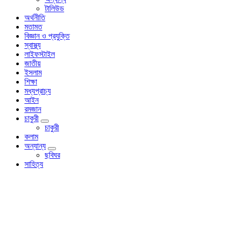
টালিউড
অর্থনীতি
মতামত
বিজ্ঞান ও প্রযুক্তি
স্বাস্থ্য
লাইফস্টাইল
জাতীয়
ইসলাম
শিক্ষা
মধ্যপ্রাচ্য
আইন
রমজান
চাকুরী
চাকুরী
কলাম
অন্যান্য
ছবিঘর
সাহিত্য