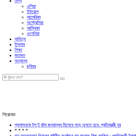
বিশ্ব
এশিয়া
ইউরোপ
আমেরিকা
অস্ট্রেলিয়া
আফ্রিকা
ওশেনিয়া
সাহিত্য
ইসলাম
শিক্ষা
মতামত
অন্যান্য
ছবিঘর
শিরোনাম
প্রশাসনকে টপ টু বটম জনবান্ধব হিসেবে গড়ে তুলতে হবে: প্রতিমন্ত্রী নুর
* * * *
গণ-অভ্যুত্থান দিবসের রাষ্ট্রীয় অনুষ্ঠানে মব করেছে কিছু ব্যক্তি : প্রতিমন্ত্রী ইশর