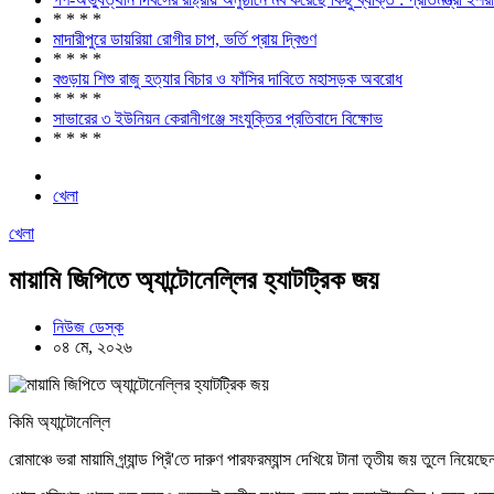
* * * *
মাদারীপুরে ডায়রিয়া রোগীর চাপ, ভর্তি প্রায় দ্বিগুণ
* * * *
বগুড়ায় শিশু রাজু হত্যার বিচার ও ফাঁসির দাবিতে মহাসড়ক অবরোধ
* * * *
সাভারের ৩ ইউনিয়ন কেরানীগঞ্জে সংযুক্তির প্রতিবাদে বিক্ষোভ
* * * *
খেলা
খেলা
মায়ামি জিপিতে অ্যান্টোনেল্লির হ্যাটট্রিক জয়
নিউজ ডেস্ক
০৪ মে, ২০২৬
কিমি অ্যান্টোনেল্লি
রোমাঞ্চে ভরা মায়ামি গ্র্যান্ড প্রিঁ'তে দারুণ পারফরম্যান্স দেখিয়ে টানা তৃতীয় জয় তুলে ন