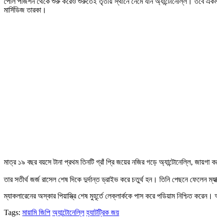
পোল পজিশন থেকে শুরু করেও শুরুতেই তৃতীয় স্থানে নেমে যান অ্যান্টোনেল্লি। তবে একমা
মার্সিডিজ তারকা।
মাত্র ১৯ বছর বয়সে টানা প্রথম তিনটি গ্রাঁ প্রি জয়ের নজির গড়ে অ্যান্টোনেল্লি, জায়গ
তার সতীর্থ জর্জ রাসেল শেষ দিকে দুর্দান্ত ড্রাইভ করে চতুর্থ হন। তিনি পেছনে ফেলেন ম্যাক্
ম্যাকলারেনের অস্কার পিয়াস্ত্রি শেষ মুহূর্তে লেক্লার্ককে পাস করে পডিয়াম নিশ্চিত করেন। 
Tags:
মায়ামি জিপি
অ্যান্টোনেল্লি
হ্যাটট্রিক জয়