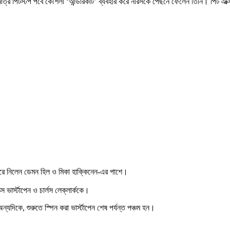
ত্র পিটস্টপ পর্বে কৌশলী ‘আন্ডারকাট’ ব্যবহার করে নরিসকে পেছনে ফেলেন তিনি। পিট এক্সি
া করে নিলেন ডেমন হিল ও মিকা হাক্কিনেন-এর পাশে।
স ভার্স্টাপেন ও চার্লস লেক্লার্ককে।
অন্যদিকে, শুরুতে স্পিন করা ভার্স্টাপেন শেষ পর্যন্ত পঞ্চম হন।