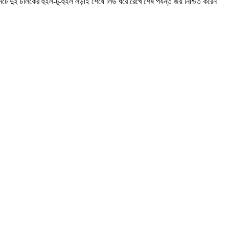
টে দুই চালকের হুইল-টু-হুইল লড়াই শেষে লিড ধরে রেখে শেষ পর্যন্ত জয় নিশ্চিত করেন