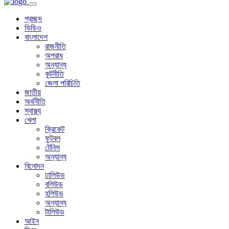
প্রচ্ছদ
ভিডিও
বাংলাদেশ
রাজনীতি
অপরাধ
অন্যান্য
কূটনীতি
জেলা পরিচিতি
জাতীয়
অর্থনীতি
স্বাস্থ্য
খেলা
ক্রিকেট
ফুটবল
টেনিস
অন্যান্য
বিনোদন
ঢালিউড
বলিউড
হলিউড
অন্যান্য
টালিউড
আইন