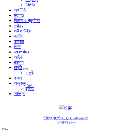
টালিউড
অর্থনীতি
মতামত
বিজ্ঞান ও প্রযুক্তি
স্বাস্থ্য
লাইফস্টাইল
জাতীয়
ইসলাম
শিক্ষা
মধ্যপ্রাচ্য
আইন
রমজান
চাকুরী
চাকুরী
কলাম
অন্যান্য
ছবিঘর
সাহিত্য
শনিবার, আগস্ট ৮, ২০২৬ ০৪:০৯ am
২৩ শ্রাবণ ১৪৩৩