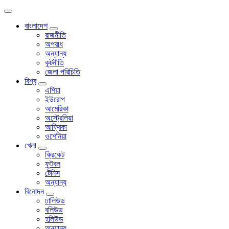
বাংলাদেশ
রাজনীতি
অপরাধ
অন্যান্য
কূটনীতি
জেলা পরিচিতি
বিশ্ব
এশিয়া
ইউরোপ
আমেরিকা
অস্ট্রেলিয়া
আফ্রিকা
ওশেনিয়া
খেলা
ক্রিকেট
ফুটবল
টেনিস
অন্যান্য
বিনোদন
ঢালিউড
বলিউড
হলিউড
অন্যান্য