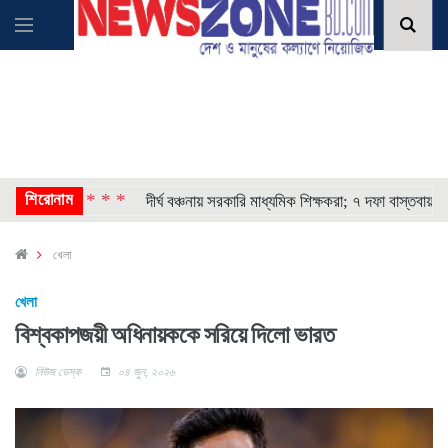
শিরোনাম
* * * *
োষণা
দীর্ঘ বঞ্চনায় সরকারি মাধ্যমিক শিক্ষকরা; ৭ দফা বাস্তবায়নের দাবি
খেলা
খেলা
বিশ্বকাপজয়ী অধিনায়ককে সরিয়ে দিলো ভারত
নিউজ ডেস্ক
০৪ জুন, ২০২৬