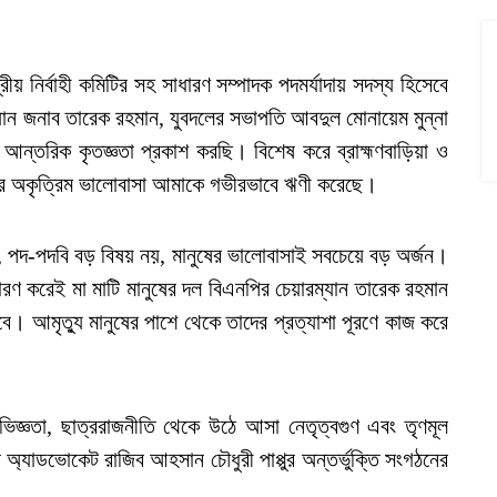
ীয় নির্বাহী কমিটির সহ সাধারণ সম্পাদক পদমর্যাদায় সদস্য হিসেবে
যান জনাব তারেক রহমান, যুবদলের সভাপতি আবদুল মোনায়েম মুন্না
আন্তরিক কৃতজ্ঞতা প্রকাশ করছি। বিশেষ করে ব্রাহ্মণবাড়িয়া ও
ীদের অকৃত্রিম ভালোবাসা আমাকে গভীরভাবে ঋণী করেছে।
েন, পদ-পদবি বড় বিষয় নয়, মানুষের ভালোবাসাই সবচেয়ে বড় অর্জন।
ণ করেই মা মাটি মানুষের দল বিএনপির চেয়ারম্যান তারেক রহমান
বে। আমৃত্যু মানুষের পাশে থেকে তাদের প্রত্যাশা পূরণে কাজ করে
অভিজ্ঞতা, ছাত্ররাজনীতি থেকে উঠে আসা নেতৃত্বগুণ এবং তৃণমূল
তে অ্যাডভোকেট রাজিব আহসান চৌধুরী পাপ্পুর অন্তর্ভুক্তি সংগঠনের