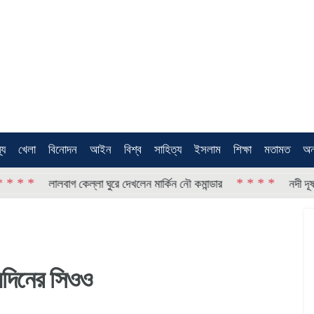
থ্য
খেলা
বিনোদন
আইন
বিশ্ব
সাহিত্য
ইসলাম
শিক্ষা
মতামত
অন
* * * *
লালবাগ কেল্লা ঘুরে দেখলেন মার্কিন নৌ কমান্ডার
নদী দূষণ রোধে সমন
ায়দিনের সিওও