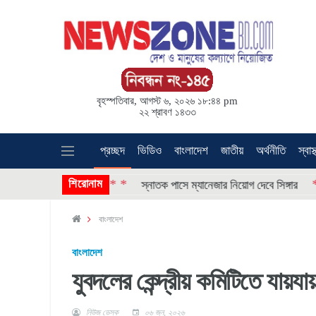
বৃহস্পতিবার, আগস্ট ৬, ২০২৬ ১৮:৪৪ pm
২২ শ্রাবণ ১৪৩৩
প্রচ্ছদ
ভিডিও
বাংলাদেশ
জাতীয়
অর্থনীতি
স্বাস্
* * * *
শিরোনাম
* * * *
ওয়ালটন
স্নাতক পাসে ম্যানেজার নিয়োগ দেবে সিঙ্গার
বাংলাদেশ
বাংলাদেশ
যুবদলের কেন্দ্রীয় কমিটিতে যায়য
নিউজ ডেস্ক
০৬ জুন, ২০২৬