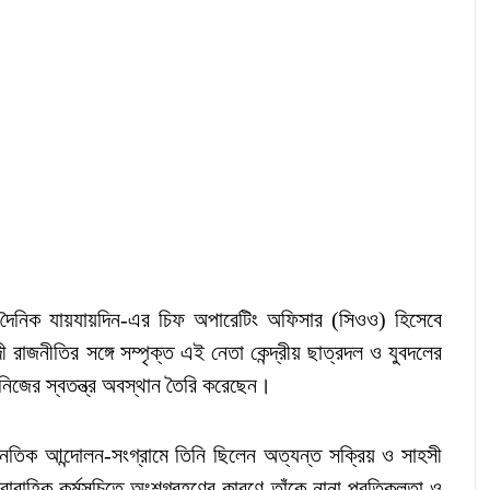
ীয় দৈনিক যায়যায়দিন-এর চিফ অপারেটিং অফিসার (সিওও) হিসেবে
াজনীতির সঙ্গে সম্পৃক্ত এই নেতা কেন্দ্রীয় ছাত্রদল ও যুবদলের
ে নিজের স্বতন্ত্র অবস্থান তৈরি করেছেন।
ৈতিক আন্দোলন-সংগ্রামে তিনি ছিলেন অত্যন্ত সক্রিয় ও সাহসী
রাবাহিক কর্মসূচিতে অংশগ্রহণের কারণে তাঁকে নানা প্রতিকূলতা ও