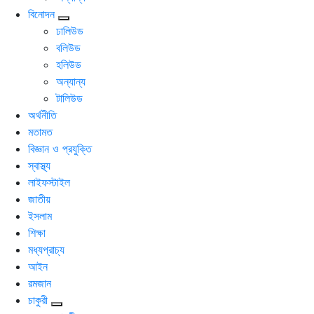
বিনোদন
ঢালিউড
বলিউড
হলিউড
অন্যান্য
টালিউড
অর্থনীতি
মতামত
বিজ্ঞান ও প্রযুক্তি
স্বাস্থ্য
লাইফস্টাইল
জাতীয়
ইসলাম
শিক্ষা
মধ্যপ্রাচ্য
আইন
রমজান
চাকুরী