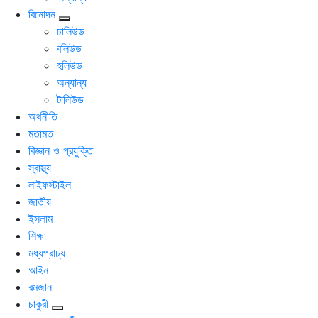
বিনোদন
ঢালিউড
বলিউড
হলিউড
অন্যান্য
টালিউড
অর্থনীতি
মতামত
বিজ্ঞান ও প্রযুক্তি
স্বাস্থ্য
লাইফস্টাইল
জাতীয়
ইসলাম
শিক্ষা
মধ্যপ্রাচ্য
আইন
রমজান
চাকুরী