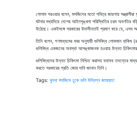
গোলাম পরওয়ার বলেন, মসজিদের মতো পবিত্র জায়গায় সন্ত্রাসীরা মুসল
ঘটনার মধ্যদিয়ে দেশের আইনশৃঙ্খলা পরিস্থিতির চরম অবণতির বহ্নিঃপ্
উঠেছে। একইসঙ্গে সরকারের উদাসীনতাই প্রমাণ করে যে, এসব সন্ত
তিনি বলেন, গণমাধ্যমের খবর অনুযায়ী গুলিবিদ্ধ লোকমান হাকিম
গুলিবিদ্ধ একজনের অবস্থা আশঙ্কাজনক হওয়ায় উন্নত চিকিৎস
গুলিবিদ্ধদের উন্নত চিকিৎসা নিশ্চিত করাসহ যথাযথ তদন্তের মাধ্য
করতে সরকারের প্রতি জোর দাবি জানান তিনি।
Tags:
খুলনা
মসজিদে ঢুকে গুলি
উদ্বিগ্ন জামায়াত