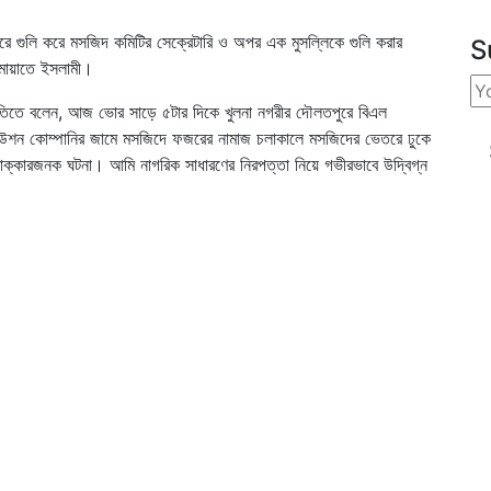
করে গুলি করে মসজিদ কমিটির সেক্রেটারি ও অপর এক মুসল্লিকে গুলি করার
S
জামায়াতে ইসলামী।
বৃতিতে বলেন, আজ ভোর সাড়ে ৫টার দিকে খুলনা নগরীর দৌলতপুরে বিএল
বিউশন কোম্পানির জামে মসজিদে ফজরের নামাজ চলাকালে মসজিদের ভেতরে ঢুকে
ন্যাক্কারজনক ঘটনা। আমি নাগরিক সাধারণের নিরপত্তা নিয়ে গভীরভাবে উদ্বিগ্ন