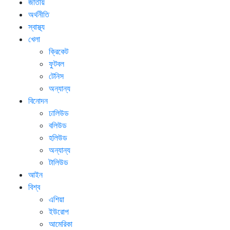
জাতীয়
অর্থনীতি
স্বাস্থ্য
খেলা
ক্রিকেট
ফুটবল
টেনিস
অন্যান্য
বিনোদন
ঢালিউড
বলিউড
হলিউড
অন্যান্য
টালিউড
আইন
বিশ্ব
এশিয়া
ইউরোপ
আমেরিকা