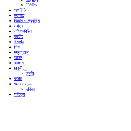
টালিউড
অর্থনীতি
মতামত
বিজ্ঞান ও প্রযুক্তি
স্বাস্থ্য
লাইফস্টাইল
জাতীয়
ইসলাম
শিক্ষা
মধ্যপ্রাচ্য
আইন
রমজান
চাকুরী
চাকুরী
কলাম
অন্যান্য
ছবিঘর
সাহিত্য