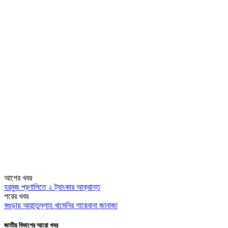
আগের খবর
হরমুজ প্রণালিতে ২ ট্যাংকার আক্রান্ত
পরের খবর
বগুড়ায় আয়াতুল্লাহ খামেনির গায়েবানা জানাজা
জাতীয় বিভাগের আরো খবর