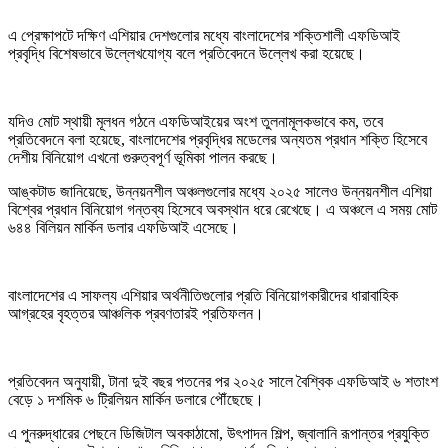
এ প্রেক্ষাপটে দক্ষিণ এশিয়ার দেশগুলোর মধ্যে বাংলাদেশের শক্তিশালী এফডিআই
প্রবৃদ্ধি বিশেষভাবে উল্লেখযোগ্য বলে প্রতিবেদনে উল্লেখ করা হয়েছে।
যদিও মোট স্থায়ী মূলধন গঠনে এফডিআইয়ের অংশ তুলনামূলকভাবে কম, তবে
প্রতিবেদনে বলা হয়েছে, বাংলাদেশের প্রবৃদ্ধির মডেলের অন্যতম প্রধান শক্তি হিসেবে
দেশীয় বিনিয়োগ এখনো গুরুত্বপূর্ণ ভূমিকা পালন করছে।
আঙ্কটাড জানিয়েছে, উন্নয়নশীল অঞ্চলগুলোর মধ্যে ২০২৫ সালেও উন্নয়নশীল এশিয়া
বিশ্বের প্রধান বিনিয়োগ গন্তব্য হিসেবে অবস্থান ধরে রেখেছে। এ অঞ্চলে এ সময় মোট
৬৪৪ বিলিয়ন মার্কিন ডলার এফডিআই এসেছে।
বাংলাদেশের এ সাফল্য এশিয়ার অর্থনীতিগুলোর প্রতি বিনিয়োগকারীদের ধারাবাহিক
আগ্রহের বৃহত্তর আঞ্চলিক প্রবণতারই প্রতিফলন।
প্রতিবেদন অনুযায়ী, টানা দুই বছর পতনের পর ২০২৫ সালে বৈশ্বিক এফডিআই ৬ শতাংশ
বেড়ে ১ দশমিক ৬ ট্রিলিয়ন মার্কিন ডলারে পৌঁছেছে।
এ পুনরুদ্ধারের পেছনে ডিজিটাল অবকাঠামো, উৎপাদন শিল্প, জ্বালানি রূপান্তর প্রযুক্তি