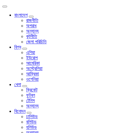
বাংলাদেশ
রাজনীতি
অপরাধ
অন্যান্য
কূটনীতি
জেলা পরিচিতি
বিশ্ব
এশিয়া
ইউরোপ
আমেরিকা
অস্ট্রেলিয়া
আফ্রিকা
ওশেনিয়া
খেলা
ক্রিকেট
ফুটবল
টেনিস
অন্যান্য
বিনোদন
ঢালিউড
বলিউড
হলিউড
অন্যান্য