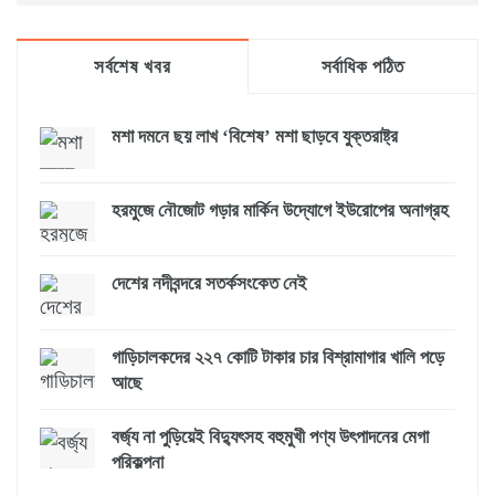
সর্বশেষ খবর
সর্বাধিক পঠিত
মশা দমনে ছয় লাখ ‘বিশেষ’ মশা ছাড়বে যুক্তরাষ্ট্র
হরমুজে নৌজোট গড়ার মার্কিন উদ্যোগে ইউরোপের অনাগ্রহ
দেশের নদীবন্দরে সতর্কসংকেত নেই
গাড়িচালকদের ২২৭ কোটি টাকার চার বিশ্রামাগার খালি পড়ে
আছে
বর্জ্য না পুড়িয়েই বিদ্যুৎসহ বহুমুখী পণ্য উৎপাদনের মেগা
পরিকল্পনা