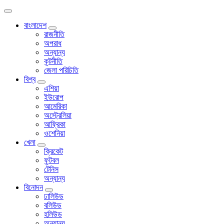
বাংলাদেশ
রাজনীতি
অপরাধ
অন্যান্য
কূটনীতি
জেলা পরিচিতি
বিশ্ব
এশিয়া
ইউরোপ
আমেরিকা
অস্ট্রেলিয়া
আফ্রিকা
ওশেনিয়া
খেলা
ক্রিকেট
ফুটবল
টেনিস
অন্যান্য
বিনোদন
ঢালিউড
বলিউড
হলিউড
অন্যান্য