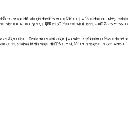
্ষার্থীদের বেধড়ক পিটানোর ছবি প্রকাশিত হয়েছে মিডিয়ায়। এ নিয়ে প্রিয়াংকা চোপড়া জোনাস 
া তাদেরকে বড় করে তুলেছি। টুইট পোস্টে প্রিয়াংকা আরো বলেন, একটি উন্নত গণতন্ত্রে কে
ে।
যাভ ভয়েস উইল রেইজ। #হ্যাভ ভয়েস মাস্ট রেইজ।এর আগে বিশ্ববিদ্যালয়ের ভিতরে প্রবেশ করে ত
ক রোশন, মোহাম্মদ জিশান আয়ুব, পরিণীতি চোপড়া, সিদ্ধার্থ মালহোত্রা, জাভেদ আখতার, 