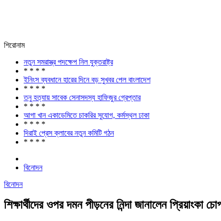
শিরোনাম
নতুন সমরাস্ত্র পদক্ষেপ নিল যুক্তরাষ্ট্র
* * * *
ইনিংস ব্যবধানে হারের দিনে বড় সুখবর পেল বাংলাদেশ
* * * *
তনু হত্যায় সাবেক সেনাসদস্য হাফিজুর গ্রেপ্তার
* * * *
আগা খান একাডেমিতে চাকরির সুযোগ, কর্মস্থল ঢাকা
* * * *
দিরাই প্রেস ক্লাবের নতুন কমিটি গঠন
* * * *
বিনোদন
বিনোদন
শিক্ষার্থীদের ওপর দমন পীড়নের নিন্দা জানালেন প্রিয়াংকা চো