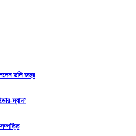
বললেন ডলি জহুর
ডার-ম্যান’
সম্পত্তি