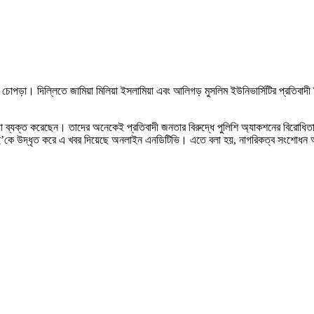
ড়া। দিল্লিতে জামিয়া মিলিয়া ইসলামিয়া এবং আলিগড় মুসলিম ইউনিভার্সিটির প্রতিবাদী শিক
্যক্ত করেছেন। তাদের অনেকেই প্রতিবাদী জনতার বিরুদ্ধে পুলিশি অ্যাকশনের বিরোধিতা কর
িআই’কে উদ্ধৃত করে এ খবর দিয়েছে অনলাইন এনডিটিভি। এতে বলা হয়, নাগরিকত্ব সংশোধন আইনে