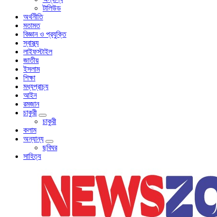
টালিউড
অর্থনীতি
মতামত
বিজ্ঞান ও প্রযুক্তি
স্বাস্থ্য
লাইফস্টাইল
জাতীয়
ইসলাম
শিক্ষা
মধ্যপ্রাচ্য
আইন
রমজান
চাকুরী
চাকুরী
কলাম
অন্যান্য
ছবিঘর
সাহিত্য