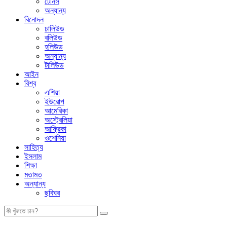
টেনিস
অন্যান্য
বিনোদন
ঢালিউড
বলিউড
হলিউড
অন্যান্য
টালিউড
আইন
বিশ্ব
এশিয়া
ইউরোপ
আমেরিকা
অস্ট্রেলিয়া
আফ্রিকা
ওশেনিয়া
সাহিত্য
ইসলাম
শিক্ষা
মতামত
অন্যান্য
ছবিঘর