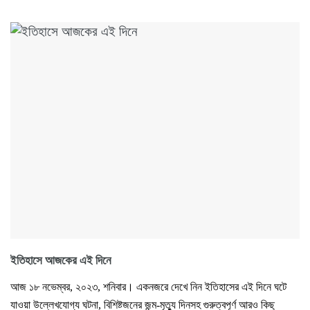
ইতিহাসে আজকের এই দিনে
আজ ১৮ নভেম্বর, ২০২৩, শনিবার। একনজরে দেখে নিন ইতিহাসের এই দিনে ঘটে
যাওয়া উল্লেখযোগ্য ঘটনা, বিশিষ্টজনের জন্ম-মৃত্যু দিনসহ গুরুত্বপূর্ণ আরও কিছু