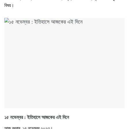
বিষয়।
১৫ নভেম্বর : ইতিহাসে আজকের এই দিনে
আজ বুধবার, ১৫ নভেম্বর ২০২৩।