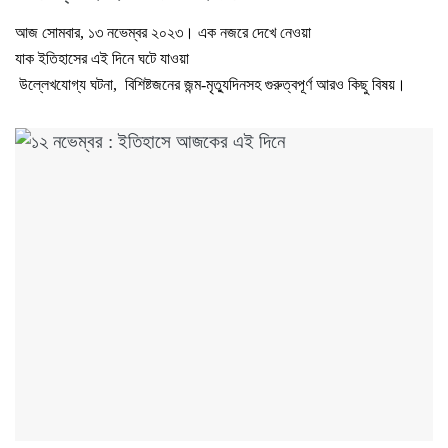
আজ সোমবার, ১৩ নভেম্বর ২০২৩। এক নজরে দেখে নেওয়া
যাক ইতিহাসের এই দিনে ঘটে যাওয়া
উল্লেখযোগ্য ঘটনা, বিশিষ্টজনের জন্ম-মৃত্যুদিনসহ গুরুত্বপূর্ণ আরও কিছু বিষয়।