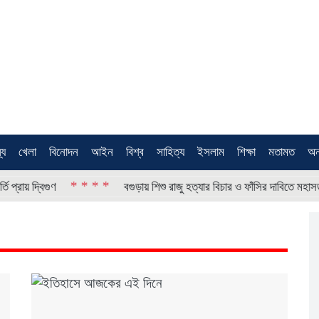
থ্য
খেলা
বিনোদন
আইন
বিশ্ব
সাহিত্য
ইসলাম
শিক্ষা
মতামত
অন
* * * *
বগুড়ায় শিশু রাজু হত্যার বিচার ও ফাঁসির দাবিতে মহাসড়ক অবরোধ