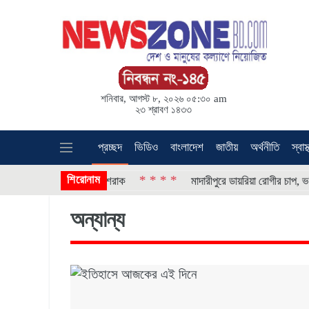
শনিবার, আগস্ট ৮, ২০২৬ ০৫:৩০ am
২৩ শ্রাবণ ১৪৩৩
প্রচ্ছদ
ভিডিও
বাংলাদেশ
জাতীয়
অর্থনীতি
স্বাস্
শিরোনাম
* * * *
 প্রতিমন্ত্রী ইশরাক
মাদারীপুরে ডায়রিয়া রোগীর চাপ, ভর্তি প্রায় দ্বিগুণ
অন্যান্য