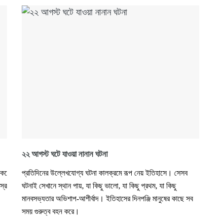
২২ আগস্ট ঘটে যাওয়া নানান ঘটনা
র করেছেন যা হয়তো ব্যাখ্যা দিতে পারবে, মানুষ কেন মনে করে যে সে ভূত দেখেছে।
প্রতিদিনের উল্লেখযোগ্য ঘটনা কালক্রমে রূপ নেয় ইতিহাসে। সেসব
 স্রোত বয়ে যাওয়া।
ঘটনাই সেখানে স্থান পায়, যা কিছু ভালো, যা কিছু প্রথম, যা কিছু
মানবসভ্যতার অভিশাপ-আশীর্বাদ। ইতিহাসের দিনপঞ্জি মানুষের কাছে সব
সময় গুরুত্ব বহন করে।