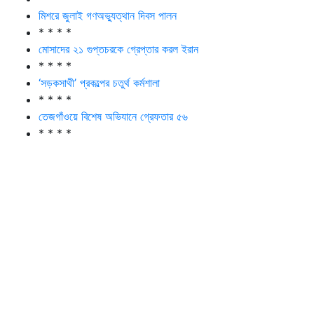
মিশরে জুলাই গণঅভ্যুত্থান দিবস পালন
* * * *
মোসাদের ২১ গুপ্তচরকে গ্রেপ্তার করল ইরান
* * * *
‘সড়কসাথী’ প্রকল্পের চতুর্থ কর্মশালা
* * * *
তেজগাঁওয়ে বিশেষ অভিযানে গ্রেফতার ৫৬
* * * *