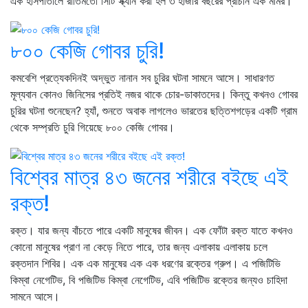
এক হাসপাতালে রীতিমতো সিটি স্ক্যান করা হল ৩ হাজার বছরের প্রাচীন এক মমির।
৮০০ কেজি গোবর চুরি!
কমবেশি প্রত্যেকদিনই অদ্ভুত নানান সব চুরির ঘটনা সামনে আসে। সাধারণত
মূল্যবান কোনও জিনিসের প্রতিই নজর থাকে চোর-ডাকাতদের। কিন্তু কখনও গোবর
চুরির ঘটনা শুনেছেন? হ্যাঁ, শুনতে অবাক লাগলেও ভারতের ছত্তিশগড়ের একটি গ্রাম
থেকে সম্প্রতি চুরি গিয়েছে ৮০০ কেজি গোবর।
বিশ্বের মাত্র ৪৩ জনের শরীরে বইছে এই
রক্ত!
রক্ত। যার জন্য বাঁচতে পারে একটি মানুষের জীবন। এক ফোঁটা রক্ত যাতে কখনও
কোনো মানুষের প্রাণ না কেড়ে নিতে পারে, তার জন্য এলাকায় এলাকায় চলে
রক্তদান শিবির। এক এক মানুষের এক এক ধরণের রক্তের গ্রুপ। এ পজিটিভি
কিম্বা নেগেটিভ, বি পজিটিভ কিম্বা নেগেটিভ, এবি পজিটিভ রক্তের জন্যও চাহিদা
সামনে আসে।