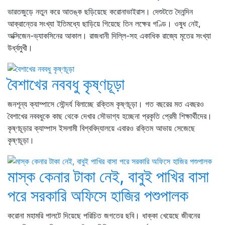
ভারতজুড়ে নতুন করে আতঙ্ক ছড়িয়েছে করোনাভাইরাস। দেশুটতে দৈনন্দিন
আক্রান্তের সংখ্যা ইতিমধ্যে ছাড়িয়ে গিয়েছে তিন লক্ষের গণ্ডি। ওষুধ নেই,
অক্সিজেন-ভ্যাকসিনের আকাল। রাজধানী দিল্লি-সহ একাধিক রাজ্যে মৃতের সংখ্যা
উর্ধ্বমুখী।
বৈশাখের নববধু কৃষ্ণচূড়া
জনশূন্য ক্যাম্পাসে সৌন্দর্য বিলাচ্ছে রক্তিম কৃষ্ণচূড়া। গত বছরের মত এবছরও
বৈশাখের নববধুকে কাছ থেকে দেখার সৌভাগ্য হচ্ছেনা প্রকৃতি প্রেমী শিক্ষার্থীদের।
কৃষ্ণচূড়ার ক্যাম্পাস ইসলামী বিশ্ববিদ্যালয়ে এবারও রক্তিম আভায় সেজেছে
কৃষ্ণচূড়া।
মাস্ক কেনার টাকা নেই, বাবুই পাখির বাসা
পরে সরকারি অফিসে হাজির পশুপালক
করোনা মহামরি পালটে দিয়েছে পরিচিত জগতের ছবি। ধাক্কা খেয়েছে জীবনের