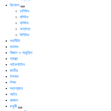
বিনোদন
ঢালিউড
বলিউড
হলিউড
অন্যান্য
টালিউড
অর্থনীতি
মতামত
বিজ্ঞান ও প্রযুক্তি
স্বাস্থ্য
লাইফস্টাইল
জাতীয়
ইসলাম
শিক্ষা
মধ্যপ্রাচ্য
আইন
রমজান
চাকুরী