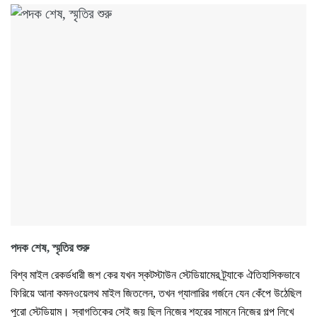
পদক শেষ, স্মৃতির শুরু
বিশ্ব মাইল রেকর্ডধারী জশ কের যখন স্কটস্টাউন স্টেডিয়ামের ট্র্যাকে ঐতিহাসিকভাবে
ফিরিয়ে আনা কমনওয়েলথ মাইল জিতলেন, তখন গ্যালারির গর্জনে যেন কেঁপে উঠেছিল
পুরো স্টেডিয়াম। স্বাগতিকের সেই জয় ছিল নিজের শহরের সামনে নিজের গল্প লিখে