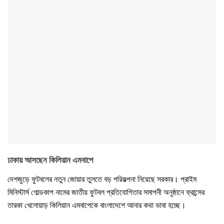
ঢাকায় আসছেন কিলিয়ান এমবাপে
দেশজুড়ে ফুটবলের নতুন জোয়ার তুলতে বড় পরিকল্পনা নিয়েছে সরকার। প্রাইম
মিনিস্টার্স গোল্ডকাপ নামের জাতীয় ফুটবল প্রতিযোগিতার সমাপনী অনুষ্ঠানে ফ্রান্সের
তারকা খেলোয়াড় কিলিয়ান এমবাপেকে বাংলাদেশে আনার কথা ভাবা হচ্ছে।