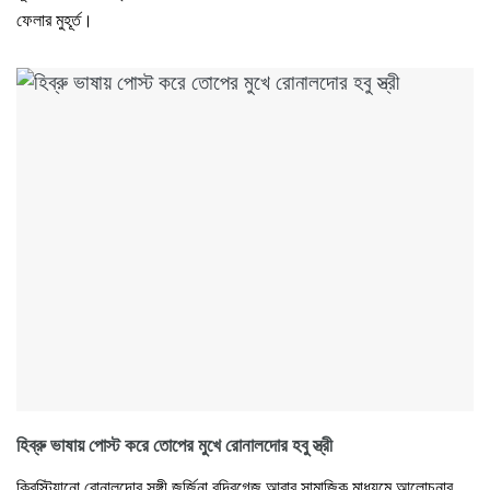
ফেলার মুহূর্ত।
হিব্রু ভাষায় পোস্ট করে তোপের মুখে রোনালদোর হবু স্ত্রী
ক্রিস্টিয়ানো রোনালদোর সঙ্গী জর্জিনা রদ্রিগেজ আবার সামাজিক মাধ্যমে আলোচনার