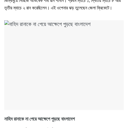
জিম্বাবুয়ে সিরিজে অভিষেক শর্মা রান পাননি। প্রথম ম্যাচে ১, দ্বিতীয় ম্যাচে ৮ আর
তৃতীয় ম্যাচে ২ রান করেছিলেন। এই ওপেনার ঝড় তুলেছেন জেলা ক্রিকেটে।
নাহিদ রানাকে না পেয়ে আক্ষেপে পুড়ছে বাংলাদেশ