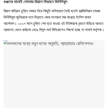
গুঞ্জনের মাঝেই সোমবার রিয়ালে ফিরছেন ভিনিসিয়ুস
রিয়াল মাদ্রিদে চুক্তি নবায়ন নিয়ে কিছুটা অনিশ্চয়তা তৈরি হতেই ব্রাজিলিয়ান তারকা
ভিনিসিয়ুস জুনিয়রকে দলে ভিড়াতে জোর তৎপরতা শুরু করেছে ইংলিশ ক্লাব
আর্সেনাল। ২০২৭ সালে চুক্তি শেষ হতে যাওয়া এই উইঙ্গারকে লন্ডনে উড়িয়ে আনতে
প্রথাগত বেতন কাঠামো ভেঙে বিপুল অর্থ বিনিয়োগেও পিছপা হচ্ছে না গানার্স কর্তৃপক্ষ।