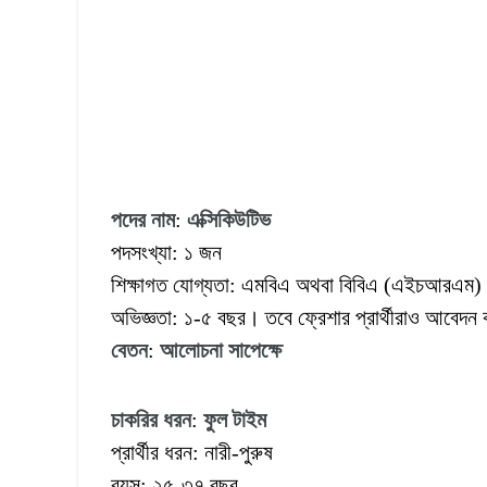
পদের
নাম
:
এক্সিকিউটিভ
পদসংখ্যা: ১ জন
শিক্ষাগত যোগ্যতা: এমবিএ অথবা বিবিএ (এইচআরএম)
অভিজ্ঞতা: ১-৫ বছর। তবে ফ্রেশার প্রার্থীরাও আবেদ
বেতন
:
আলোচনা
সাপেক্ষে
চাকরির
ধরন
:
ফুল
টাইম
প্রার্থীর ধরন: নারী-পুরুষ
বয়স: ২৫-৩৭ বছর