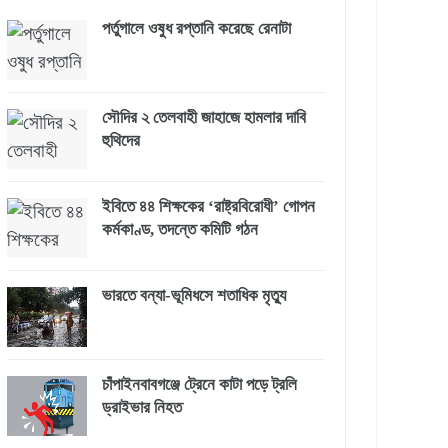
পর্তুগালে ওষুধ রপ্তানি করেছে রেনাটা
সৌদির ২ তেলবাহী জাহাজে হামলার দাবি
হুথিদের
ইবিতে ৪৪ শিক্ষকের ‘রাষ্ট্রবিরোধী’ গোপন
কর্মকাণ্ড, তদন্তে কমিটি গঠন
ভারতে বন্যা-ভূমিধসে শতাধিক মৃত্যু
চাঁপাইনবাবগঞ্জে ট্রেনে কাটা পড়ে ট্রলি
ড্রাইভার নিহত