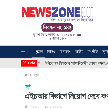
বৃহস্পতিবার, আগস্ট ৬, ২০২৬ ১১:২৯ am
২২ শ্রাবণ ১৪৩৩
প্রচ্ছদ
ভিডিও
বাংলাদেশ
জাতীয়
অর্থনীতি
স্বাস্
* * * *
শিরোনাম
 হুথিদের
ইবিতে ৪৪ শিক্ষকের ‘রাষ্ট্রবিরোধী’ গোপন কর্মকাণ্ড, তদন্
চাকুরী
চাকুরী
এইচআর বিভাগে নিয়োগ দেবে কর্ণ
নিউজ ডেস্ক
০২ মে, ২০২৬