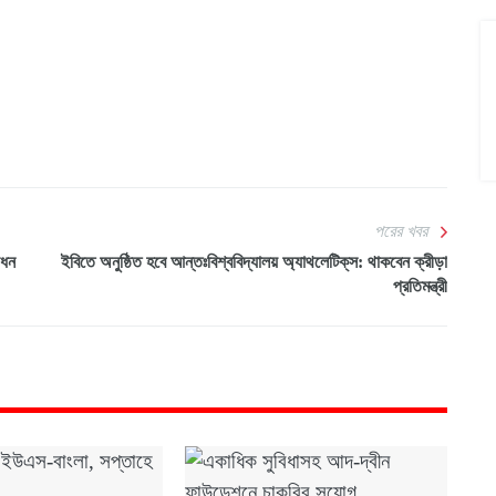
পরের খবর
োধন
ইবিতে অনুষ্ঠিত হবে আন্তঃবিশ্ববিদ্যালয় অ্যাথলেটিক্‌স: থাকবেন ক্রীড়া
প্রতিমন্ত্রী