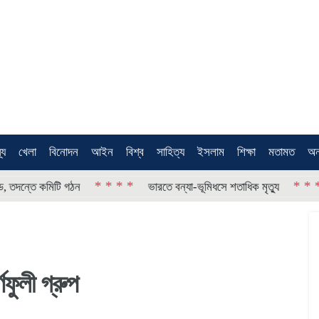
থ্য
খেলা
বিনোদন
আইন
বিশ্ব
সাহিত্য
ইসলাম
শিক্ষা
মতামত
অন
* * * *
* * * *
তে কমিটি গঠন
ভারতে বন্যা-ভূমিধসে শতাধিক মৃত্যু
চ
ফুলী গ্রুপ