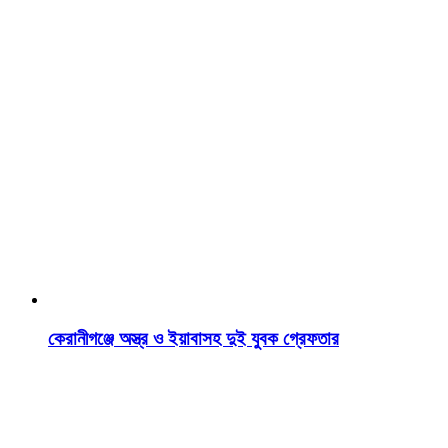
কেরানীগঞ্জে অস্ত্র ও ইয়াবাসহ দুই যুবক গ্রেফতার