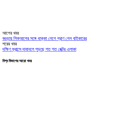
আগের খবর
বগুড়ায় পিকআপের সঙ্গে ধাক্কা লেগে প্রাণ গেল বাইকারের
পরের খবর
দক্ষিণ ফ্রান্সে দাবানলে পুড়ছে শত শত হেক্টর এলাকা
বিশ্ব বিভাগের আরো খবর