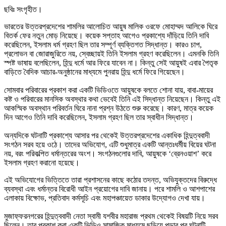
ছবিঃ সংগৃহীত।
ভারতের উত্তরপ্রদেশের শামলির আলোচিত আয়ুষ মালিক ওরফে মোহাম্মদ আলিকে ঘিরে
বিতর্ক ফের নতুন মোড় নিয়েছে। কয়েক সপ্তাহ আগেও প্রকাশ্যে দাঁড়িয়ে তিনি দাবি
করেছিলেন, ইসলাম ধর্ম গ্রহণ ছিল তার সম্পূর্ণ ব্যক্তিগত সিদ্ধান্ত। কারও চাপ,
প্রলোভন বা জোরাজুরিতে নয়, স্বেচ্ছায়ই তিনি ইসলাম গ্রহণ করেছিলেন। এমনকি তিনি
স্পষ্ট ভাষায় বলেছিলেন, হিন্দু ধর্মে আর ফিরে যাবেন না। কিন্তু সেই আয়ুষই এবার পৈতৃক
বাড়িতে বৈদিক আচার-অনুষ্ঠানের মাধ্যমে পুনরায় হিন্দু ধর্মে ফিরে গিয়েছেন।
সোমবার পরিবারের প্রকাশ করা একটি ভিডিওতে আয়ুষকে বলতে শোনা যায়, বাবা-মায়ের
কষ্ট ও পরিবারের মানসিক অবস্থার কথা ভেবেই তিনি এই সিদ্ধান্ত নিয়েছেন। কিন্তু এই
আকস্মিক অবস্থান পরিবর্তন ঘিরে নানা প্রশ্ন উঠতে শুরু করেছে। কারণ, মাত্র কয়েক
দিন আগেও তিনি দাবি করেছিলেন, ইসলাম গ্রহণ ছিল তার স্বাধীন সিদ্ধান্ত।
অন্যদিকে ঘটনাটি প্রকাশ্যে আসার পর থেকেই উত্তরপ্রদেশের একাধিক হিন্দুত্ববাদী
সংগঠন সরব হয়ে ওঠে। তাদের অভিযোগ, এটি শুধুমাত্র একটি আন্তঃধর্মীয় বিয়ের ঘটনা
নয়, বরং পরিকল্পিত ধর্মান্তরের অংশ। সংগঠনগুলোর দাবি, আয়ুষকে ‘ব্রেনওয়াশ’ করে
ইসলাম গ্রহণ করানো হয়েছে।
এই অভিযোগের ভিত্তিতে তারা প্রশাসনের কাছে কঠোর তদন্ত, অভিযুক্তদের বিরুদ্ধে
ব্যবস্থা এবং ধর্মান্তর বিরোধী আইন প্রয়োগের দাবি জানায়। পরে শামলি ও আশপাশের
এলাকায় বিক্ষোভ, প্রতিবাদ কর্মসূচি এবং মহাপঞ্চায়েত ডাকার উদ্যোগও দেখা যায়।
মুজাফ্‌ফরনগরের হিন্দুত্ববাদী নেতা স্বামী যশবীর মহারাজ প্রথম থেকেই বিষয়টি নিয়ে সরব
ছিলেন। তার প্রকাশ করা একটি ভিডিও সামাজিক মাধ্যমে ছড়িয়ে পড়ার পর ঘটনাটি