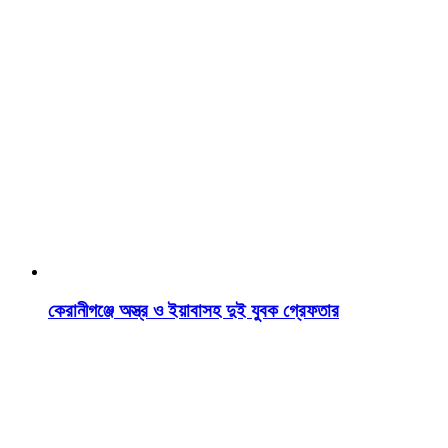
কেরানীগঞ্জে অস্ত্র ও ইয়াবাসহ দুই যুবক গ্রেফতার