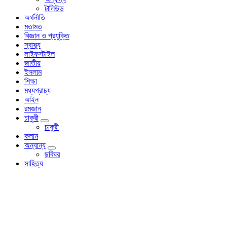
টালিউড
অর্থনীতি
মতামত
বিজ্ঞান ও প্রযুক্তি
স্বাস্থ্য
লাইফস্টাইল
জাতীয়
ইসলাম
শিক্ষা
মধ্যপ্রাচ্য
আইন
রমজান
চাকুরী
চাকুরী
কলাম
অন্যান্য
ছবিঘর
সাহিত্য