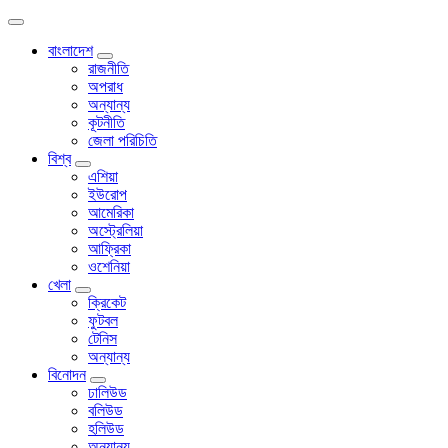
বাংলাদেশ
রাজনীতি
অপরাধ
অন্যান্য
কূটনীতি
জেলা পরিচিতি
বিশ্ব
এশিয়া
ইউরোপ
আমেরিকা
অস্ট্রেলিয়া
আফ্রিকা
ওশেনিয়া
খেলা
ক্রিকেট
ফুটবল
টেনিস
অন্যান্য
বিনোদন
ঢালিউড
বলিউড
হলিউড
অন্যান্য