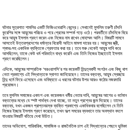
ঘটনার সূত্রপাত শামলির একটি ফিজিওথেরাপি কেন্দ্রে। সেখানেই মুসলিম তরুণী চাঁদনি
কুরেশির সঙ্গে আয়ুষের পরিচয় ও পরে প্রেমের সম্পর্ক গড়ে ওঠে। পরবর্তীতে চাঁদনিকে বিয়ে
করে আয়ুষ ইসলাম গ্রহণ করেন এবং নিজের নাম রাখেন মোহাম্মদ আলি। বিষয়টি সামনে
আসতেই উত্তরপ্রদেশের ধর্মান্তর বিরোধী আইনে মামলা দায়ের হয়। আয়ুষের স্ত্রী,
শ্বশুর-সহ একাধিক ব্যক্তিকে গ্রেফতার করা হয়। তবে শুরু থেকেই আয়ুষ দাবি করে
আসছিলেন, তাকে কেউ ধর্ম পরিবর্তনে বাধ্য করেনি এবং তিনি নিজের ইচ্ছাতেই ইসলাম
গ্রহণ করেছিলেন।
এদিকে, আয়ুষের সাম্প্রতিক ‘ঘরওয়াপসি’র পর কয়েকটি হিন্দুত্ববাদী সংগঠন এবং কিছু খাপ
নেতা প্রকাশ্যে এই সিদ্ধান্তকে স্বাগত জানিয়েছেন। তাদের বক্তব্য, আয়ুষ স্বেচ্ছায়
হিন্দু ধর্মে ফিরে এসেছেন এবং ভবিষ্যতে এ ধরনের ঘটনার উপর আরও কঠোর নজরদারি
প্রয়োজন।
তবে মুসলিম সমাজের একাংশ এবং কয়েকজন ধর্মীয় নেতার দাবি, আয়ুষের আগের ও বর্তমান
বক্তব্যের মধ্যে যে স্পষ্ট পার্থক্য দেখা যাচ্ছে, তা নতুন প্রশ্নের জন্ম দিয়েছে। তাদের
বক্তব্য, যখন একজন প্রাপ্তবয়স্ক ব্যক্তি প্রকাশ্যে একাধিকবার বলেছিলেন যে তিনি
নিজের ইচ্ছায় ইসলাম গ্রহণ করেছেন, তখন অল্প সময়ের ব্যবধানে তার অবস্থান বদলে
যাওয়ার বিষয়টি খতিয়ে দেখা উচিত।
তাদের অভিযোগ, পারিবারিক, সামাজিক ও রাজনৈতিক চাপ এই সিদ্ধান্তের পেছনে ভূমিকা