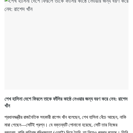
শেখ হাসিনা দেশে ফিরলে তাকে ফাঁসির কাষ্ঠে নেওয়ার জন্য বরণ করে নেব: রাশেদ
খাঁন
প্রধানমন্ত্রীর রাজনৈতিক সহকারী রাশেদ খাঁন বলেছেন, শেখ হাসিনা বেঁচে আছেন, নাকি
মারা গেছেন—সেটিই প্রশ্ন। যে বক্তব্যটি শোনানো হয়েছে, সেটি তার নিজের
বক্তব্য, নাকি কৃত্রিম বুদ্ধিমত্তা (এআই) দিয়ে তৈরি, তা নিয়েও প্রশ্ন রয়েছে। তিনি