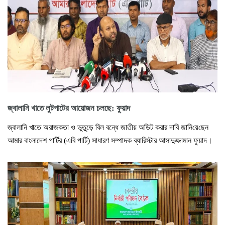
জ্বালানি খাতে লুটপাটের আয়োজন চলছে: ফুয়াদ
জ্বালানি খাতে অরাজকতা ও ভুতুড়ে বিল বন্ধে জাতীয় অডিট করার দাবি জা‌নি‌য়ে‌ছেন
আমার বাংলাদেশ পার্টির (এবি পার্টি) সাধারণ সম্পাদক ব্যারিস্টার আসাদুজ্জামান ফুয়াদ।