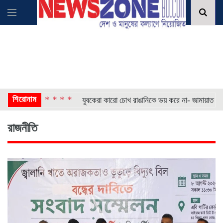
শিরোনাম
* * * *
*
্তার
যুবকেরা কারো চোখ রাঙানিকে ভয় করে না- জামায়াত আমির
রাজনীতি