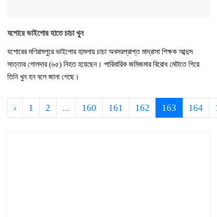
যশোরে ভাইপোর হাতে চাচা খুন
যশোরের মণিরামপুরে ভাইপোর হামলায় চাচা অবসরপ্রাপ্ত মাদ্রাসা শিক্ষক আব্দুস
সাত্তার গোলদার (৬৫) নিহত হয়েছেন। পারিবারিক জমিজমার বিরোধ মেটাতে গিয়ে
তিনি খুন হন বলে জানা গেছে।
‹
1
2
...
160
161
162
163
164