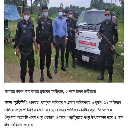
পাবনায় নকল কারখানায় র‌্যাবের অভিযান, ৫ লক্ষ টাকা জরিমানা
পাবনা প্রতিনিধি:
পাবনায় ভোক্তা অধিকার সংরক্ষণ অধিদপ্তর ও র‌্যাব- ১২ অভিযান
চালিয়ে বিপুল পরিমাণ নকল ও স্বাস্থ্যের জন্য ক্ষতিকর মানহীন জুস, উত্তেজক
ঔষুধসহ কয়েকটি খাদ্য পণ্য ভেজাল ও অবৈধ প্রক্রিয়ায় পণ্য উৎপাদনের দায়ে ৫ লক্ষ
টাকা জরিমানা করেছে।