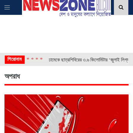
 * * *
শিরোনাম
* * * 
ঢামেকে ছাত্রশিবিরের ৩.৬ কিলোমিটার ‘জুলাই লিগ্যাসি রান’
অপরাধ