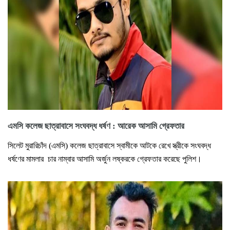
এমসি কলেজ ছাত্রাবাসে সংঘবদ্ধ ধর্ষণ : আরেক আসামি গ্রেফতার
সিলেট মুরারিচাঁদ (এমসি) কলেজ ছাত্রাবাসে স্বামীকে আটকে রেখে স্ত্রীকে সংঘবদ্ধ
ধর্ষণের মামলার চার নাম্বার আসামি অর্জুন লষ্করকে গ্রেফতার করেছে পুলিশ।