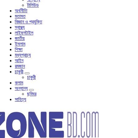
টালিউড
অর্থনীতি
মতামত
বিজ্ঞান ও প্রযুক্তি
স্বাস্থ্য
লাইফস্টাইল
জাতীয়
ইসলাম
শিক্ষা
মধ্যপ্রাচ্য
আইন
রমজান
চাকুরী
চাকুরী
কলাম
অন্যান্য
ছবিঘর
সাহিত্য