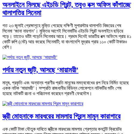
অনলাইনে মিলছে এইচডি প্রিন্ট, তবুও বক্স অফিস কাঁপাচ্ছে
থালাপতির সিনেমা
গত ২৩ জুলাই প্রেক্ষাগৃহে মুক্তি পেয়েছে দক্ষিণী সুপারস্টার থালাপতি বিজয়ের শেষ
সিনেমা ‘জানা নায়গান’। মুক্তির আগেই সিনেমাটির এইচডি প্রিন্ট অনলাইনে ছড়িয়ে
পড়ে। তাতেও ভাঁটা পড়েনি সিনেমার আয়ে। প্রথম দিনেই ভারতীয় বক্স অফিসে প্রায় ৪১
কোটি রুপি (নেট) আয় করেছে সিনেমাটি; যা বাংলাদেশি মুদ্রায় প্রায় ১১০ কোটি টাকারও
বেশি।
পর্দায় নতুন জুটি, আসছে ‘মায়াময়ী’
মানুষ, প্রকৃতি এবং অন্যান্য প্রাণীর প্রতি মানুষের মমত্ববোধের গল্প নিয়ে নির্মিত হয়েছে
একক নাটক ‘মায়াময়ী’। সম্প্রতি রাজধানীর বিভিন্ন লোকেশনে নাটকটির শুটিং শেষ
হয়েছে নাটকটি রচনা ও পরিচালনা করেছেন শ্রাবণী ফেরদৌস।
স্ত্রী মোহনাকে মারধরের মামলায় প্রিন্স মামুন কারাগারে
এক কোটি টাকা যৌতুক দাবিতে স্ত্রীকে মারধরের মামলায় গ্রেপ্তার কনটেন্ট ক্রিয়েটর