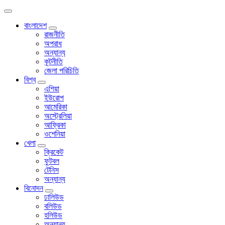
বাংলাদেশ
রাজনীতি
অপরাধ
অন্যান্য
কূটনীতি
জেলা পরিচিতি
বিশ্ব
এশিয়া
ইউরোপ
আমেরিকা
অস্ট্রেলিয়া
আফ্রিকা
ওশেনিয়া
খেলা
ক্রিকেট
ফুটবল
টেনিস
অন্যান্য
বিনোদন
ঢালিউড
বলিউড
হলিউড
অন্যান্য