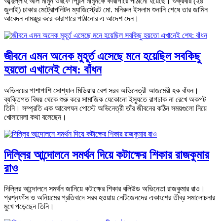
আব্দুল্লাহ আল মামুন ওরফে প্রিন্স মামুনকে কারাগারে পাঠানো হয়েছে। শুক্রবার (২৪
জুলাই) ঢাকার মেট্রোপলিটন ম্যাজিস্ট্রেট মো. মনিরুল ইসলাম শুনানি শেষে তার জামিন
আবেদন নামঞ্জুর করে কারাগারে পাঠানোর এ আদেশ দেন।
জীবনে এমন অনেক মুহূর্ত এসেছে মনে হয়েছিল সবকিছু
হয়তো এখানেই শেষ: বাঁধন
অভিনয়ের পাশাপাশি সোশ্যাল মিডিয়ায় বেশ সরব অভিনেত্রী আজমেরী হক বাঁধন।
ব্যক্তিগত বিষয় থেকে শুরু করে সামাজিক যেকোনো ইস্যুতে রাগঢাক না রেখে অকপট
তিনি। সম্প্রতি এক আবেগঘন পোস্টে অভিনেত্রী তাঁর জীবনের কঠিন সময়গুলো নিয়ে
খোলামেলা কথা বলেছেন।
দিল্লির আন্দোলনে সমর্থন দিয়ে কটাক্ষের শিকার রাজকুমার
রাও
দিল্লির আন্দোলনে সমর্থন জানিয়ে কটাক্ষের শিকার বলিউড অভিনেতা রাজকুমার রাও।
প্রশ্নফাঁস ও অনিয়মের প্রতিবাদে সরব হওয়ায় নেটিজেনদের একাংশের তীব্র সমালোচনার
মুখে পড়েছেন তিনি।