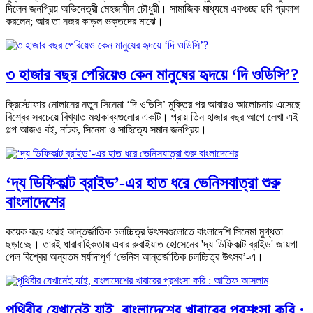
দিলেন জনপ্রিয় অভিনেত্রী মেহজাবীন চৌধুরী। সামাজিক মাধ্যমে একগুচ্ছ ছবি প্রকাশ
করলেন; আর তা নজর কাড়ল ভক্তদের মাঝে।
৩ হাজার বছর পেরিয়েও কেন মানুষের হৃদয়ে ‘দি ওডিসি’?
ক্রিস্টোফার নোলানের নতুন সিনেমা ‘দি ওডিসি’ মুক্তির পর আবারও আলোচনায় এসেছে
বিশ্বের সবচেয়ে বিখ্যাত মহাকাব্যগুলোর একটি। প্রায় তিন হাজার বছর আগে লেখা এই
গল্প আজও বই, নাটক, সিনেমা ও সাহিত্যে সমান জনপ্রিয়।
‘দ্য ডিফিকাল্ট ব্রাইড’-এর হাত ধরে ভেনিসযাত্রা শুরু
বাংলাদেশের
কয়েক বছর ধরেই আন্তর্জাতিক চলচ্চিত্র উৎসবগুলোতে বাংলাদেশি সিনেমা মুগ্ধতা
ছড়াচ্ছে। তারই ধারাবাহিকতায় এবার রুবাইয়াত হোসেনের 'দ্য ডিফিকাল্ট ব্রাইড' জায়গা
পেল বিশ্বের অন্যতম মর্যাদাপূর্ণ ‘ভেনিস আন্তর্জাতিক চলচ্চিত্র উৎসব’-এ।
পৃথিবীর যেখানেই যাই, বাংলাদেশের খাবারের প্রশংসা করি :