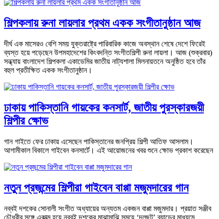
শিল্পকলায় রুনা লায়লার প্রথম একক সংগীতানুষ্ঠান আজ
দীর্ঘ এক মাসেরও বেশি সময় যুক্তরাষ্ট্রে পারিবারিক কাজে অবস্থান শেষে দেশে ফিরেই
ব্যস্ত হয়ে পড়েছেন উপমহাদেশের কিংবদন্তি সংগীতশিল্পী রুনা লায়লা। আজ (শুক্রবার)
সন্ধ্যায় বাংলাদেশ শিল্পকলা একাডেমির জাতীয় নাট্যশালা মিলনায়তনে অনুষ্ঠিত হবে তাঁর
বহুল প্রতীক্ষিত একক সংগীতানুষ্ঠান।
ঢাকায় পাকিস্তানি গায়কের কনসার্ট, জাতীয় পুরস্কারজয়ী
শিল্পীর ক্ষোভ
গান গাইতে ফের ঢাকায় এসেছেন পাকিস্তানের জনপ্রিয় শিল্পী আতিফ আসলাম।
আগামীকাল বিকালে গাইবেন কনসার্টে। এই আয়োজনের খবর শুনে ক্ষোভ প্রকাশ করেছেন
নতুন প্রজন্মের শিল্পীরা গাইবেন বাপ্পা মজুমদারের গান
নব্বই দশকের সোনালী সংগীত অধ্যায়ের অন্যতম একজন বাপ্পা মজুমদার। প্রয়াত সঞ্জীব
চৌধুরীর সঙ্গে একাত্ম হয়ে নব্বই দশকের মাঝামাঝি সময়ে ‘দলছুট’ ব্যান্ডের মাধ্যমে