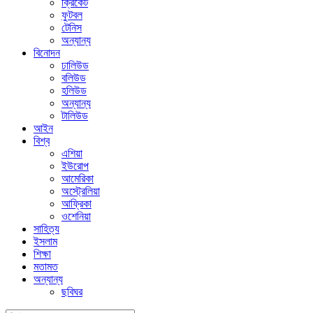
ক্রিকেট
ফুটবল
টেনিস
অন্যান্য
বিনোদন
ঢালিউড
বলিউড
হলিউড
অন্যান্য
টালিউড
আইন
বিশ্ব
এশিয়া
ইউরোপ
আমেরিকা
অস্ট্রেলিয়া
আফ্রিকা
ওশেনিয়া
সাহিত্য
ইসলাম
শিক্ষা
মতামত
অন্যান্য
ছবিঘর