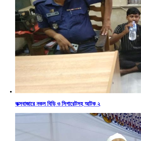
কক্সবাজারে নকল বিড়ি ও সিগারেটসহ আটক ২