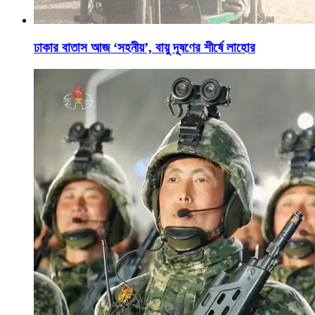
ঢাকার বাতাস আজ ‘সহনীয়’, বায়ু দূষণের শীর্ষে লাহোর