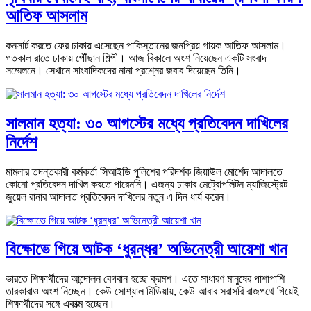
আতিফ আসলাম
কনসার্ট করতে ফের ঢাকায় এসেছেন পাকিস্তানের জনপ্রিয় গায়ক আতিফ আসলাম।
গতকাল রাতে ঢাকায় পৌঁছান শিল্পী। আজ বিকালে অংশ নিয়েছেন একটি সংবাদ
সম্মেলনে। সেখানে সাংবাদিকদের নানা প্রশ্নের জবাব দিয়েছেন তিনি।
সালমান হত্যা: ৩০ আগস্টের মধ্যে প্রতিবেদন দাখিলের
নির্দেশ
মামলার তদন্তকারী কর্মকর্তা সিআইডি পুলিশের পরিদর্শক জিয়াউল মোর্শেদ আদালতে
কোনো প্রতিবেদন দাখিল করতে পারেননি। এজন্য ঢাকার মেট্রোপলিটন ম্যাজিস্ট্রেট
জুয়েল রানার আদালত প্রতিবেদন দাখিলের নতুন এ দিন ধার্য করেন।
বিক্ষোভে গিয়ে আটক ‘ধুরন্ধর’ অভিনেত্রী আয়েশা খান
ভারতে শিক্ষার্থীদের আন্দোলন বেগবান হচ্ছে ক্রমশ। এতে সাধারণ মানুষের পাশাপাশি
তারকারাও অংশ নিচ্ছেন। কেউ সোশ্যাল মিডিয়ায়, কেউ আবার সরাসরি রাজপথে গিয়েই
শিক্ষার্থীদের সঙ্গে একাত্ম হচ্ছেন।